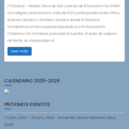
17 Octubre – Reales Sitios de San Lorenzo de El Escorial A las 8:45h
con alegría y entusiasmo, más de 1000 participantes entre niños,
jóvenes, adultos y familias, venidos desde 10 diócesis,
tomábamos el tren especial alquilado por la Asociación
Cristianos Sin Fronteras para éste Encuentro. El resto de viajeros
de Renfe, se sorprendían al…
Leer más
CALENDARIO 2025-2026
PRÓXIMOS EVENTOS
17 julio, 2026
–
26 julio, 2026
–
Encuentro Verano Misionero Silos
2026