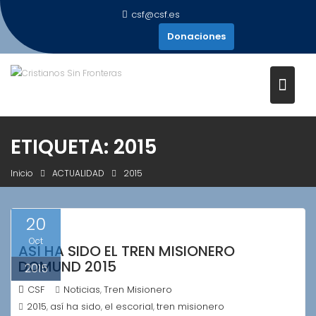
Saltar
csf@csf.es
al
Donaciones
contenido
ETIQUETA:
2015
Inicio
ACTUALIDAD
2015
20
Oct
ASÍ HA SIDO EL TREN MISIONERO
DOMUND 2015
2015
CSF
Noticias
Tren Misionero
,
2015
así ha sido
el escorial
tren misionero
,
,
,