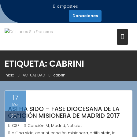
Saltar
csf@csf.es
al
Donaciones
contenido
ETIQUETA:
CABRINI
Inicio
ACTUALIDAD
cabrini
17
Mar
ASÍ HA SIDO – FASE DIOCESANA DE LA
CANCIÓN MISIONERA DE MADRID 2017
2017
CSF
Canción M.
Madrid
Noticias
,
,
así ha sido
cabrini
canción misionera
edith stein
la
,
,
,
,