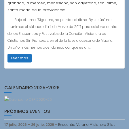
granada
la merced
menesiano
san cayetano
san jaime
,
,
,
,
,
santa maria de la providencia
Bajo el lema “Sígueme, no pierdas el ritmo. By Jesús” nos
reunimos el sábado día 11 de Marzo de 2017 para celebrar dentro
de los Encuentros y Festivales de la Canción Misionera de
Cristianos Sin Fronteras, en el de la fase diocesana de Madrid.
Un año más hemos querido recalcar que es un…
Leer más
CALENDARIO 2025-2026
PRÓXIMOS EVENTOS
17 julio, 2026
–
26 julio, 2026
–
Encuentro Verano Misionero Silos