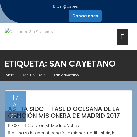
Saltar
csf@csf.es
al
Donaciones
contenido
ETIQUETA:
SAN CAYETANO
Inicio
ACTUALIDAD
san cayetano
17
Mar
ASÍ HA SIDO – FASE DIOCESANA DE LA
CANCIÓN MISIONERA DE MADRID 2017
2017
CSF
Canción M.
Madrid
Noticias
,
,
así ha sido
cabrini
canción misionera
edith stein
la
,
,
,
,