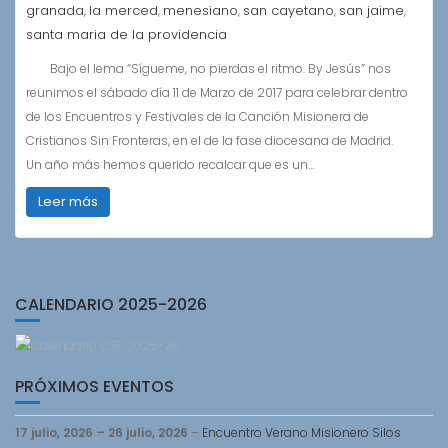
granada
la merced
menesiano
san cayetano
san jaime
,
,
,
,
,
santa maria de la providencia
Bajo el lema “Sígueme, no pierdas el ritmo. By Jesús” nos
reunimos el sábado día 11 de Marzo de 2017 para celebrar dentro
de los Encuentros y Festivales de la Canción Misionera de
Cristianos Sin Fronteras, en el de la fase diocesana de Madrid.
Un año más hemos querido recalcar que es un…
Leer más
CALENDARIO 2025-2026
PRÓXIMOS EVENTOS
17 julio, 2026
–
26 julio, 2026
–
Encuentro Verano Misionero Silos