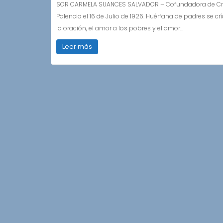
SOR CARMELA SUANCES SALVADOR – Cofundadora de Crist
Palencia el 16 de Julio de 1926. Huérfana de padres se cr
la oración, el amor a los pobres y el amor…
Leer más