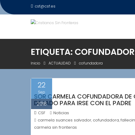
Saltar
csf@csf.es
al
contenido
ETIQUETA:
COFUNDADOR
Inicio
ACTUALIDAD
cofundadora
22
Sep
SOR CARMELA COFUNDADORA DE C
DEJADO PARA IRSE CON EL PADRE
2018
CSF
Noticias
carmela suances salvador
cofundadora
falleci
,
,
carmela sin fronteras