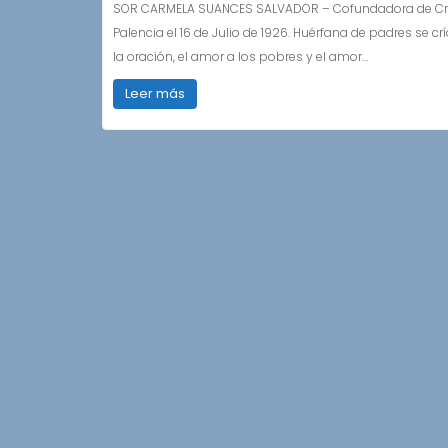
SOR CARMELA SUANCES SALVADOR – Cofundadora de Crist
Palencia el 16 de Julio de 1926. Huérfana de padres se cr
la oración, el amor a los pobres y el amor…
Leer más