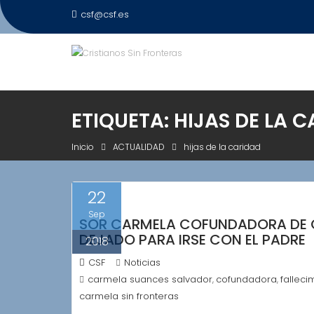
Saltar
csf@csf.es
al
contenido
ETIQUETA:
HIJAS DE LA 
Inicio
ACTUALIDAD
hijas de la caridad
22
Sep
SOR CARMELA COFUNDADORA DE C
DEJADO PARA IRSE CON EL PADRE
2018
CSF
Noticias
carmela suances salvador
cofundadora
falleci
,
,
carmela sin fronteras