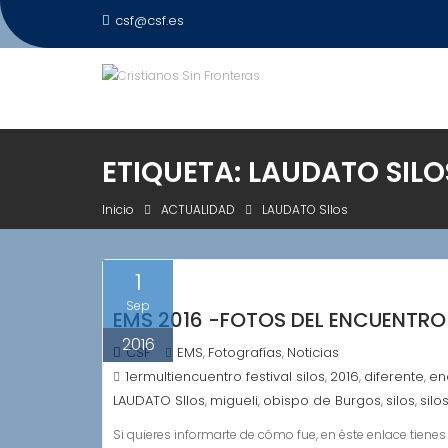
Saltar
csf@csf.es
al
contenido
ETIQUETA:
LAUDATO SILO
Inicio
ACTUALIDAD
LAUDATO SIlos
1
Sep
EMS 2016 -FOTOS DEL ENCUENTRO L
2016
CSF
EMS
Fotografías
Noticias
,
,
1ermultiencuentro festival silos
2016
diferente
en
,
,
,
LAUDATO SIlos
migueli
obispo de Burgos
silos
silo
,
,
,
,
Si quieres informarte de cómo fue, en éste enlace tienes 