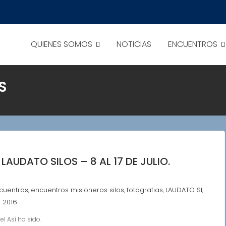
QUIENES SOMOS
NOTICIAS
ENCUENTROS
S
AUDATO SILOS – 8 AL 17 DE JULIO.
cuentros
encuentros misioneros silos
fotografias
LAUDATO SI
,
,
,
,
s 2016
el Así ha sido.