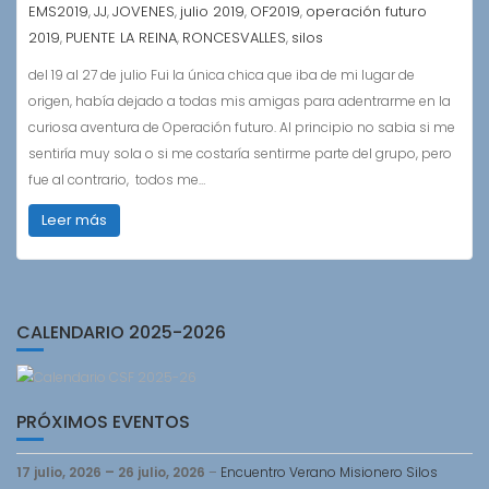
EMS2019
JJ
JOVENES
julio 2019
OF2019
operación futuro
,
,
,
,
,
2019
PUENTE LA REINA
RONCESVALLES
silos
,
,
,
del 19 al 27 de julio Fui la única chica que iba de mi lugar de
origen, había dejado a todas mis amigas para adentrarme en la
curiosa aventura de Operación futuro. Al principio no sabia si me
sentiría muy sola o si me costaría sentirme parte del grupo, pero
fue al contrario, todos me…
Leer más
CALENDARIO 2025-2026
PRÓXIMOS EVENTOS
17 julio, 2026
–
26 julio, 2026
–
Encuentro Verano Misionero Silos