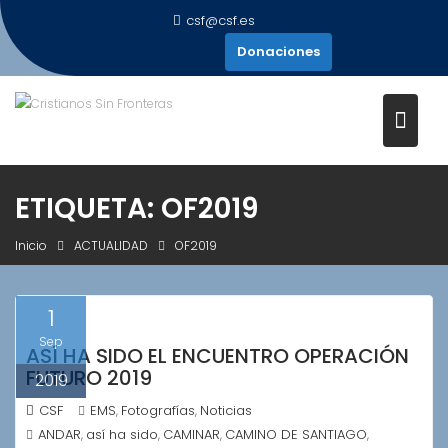
Saltar
csf@csf.es
al
Donaciones
contenido
ETIQUETA:
OF2019
Inicio
ACTUALIDAD
OF2019
1
Sep
ASÍ HA SIDO EL ENCUENTRO OPERACIÓN
FUTURO 2019
2019
CSF
EMS
Fotografías
Noticias
,
,
ANDAR
así ha sido
CAMINAR
CAMINO DE SANTIAGO
,
,
,
,