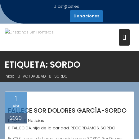
Saltar
csf@csf.es
al
Donaciones
contenido
ETIQUETA:
SORDO
Inicio
ACTUALIDAD
SORDO
1
Abr
FALLECE SOR DOLORES GARCÍA-SORDO
2020
CSF
Noticias
FALLECIDA
hija de la caridad
RECORDAMOS
SORDO
,
,
,
En CSF siempre la hemos conocido como SORDO, Sor Dolores