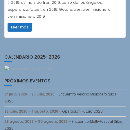
2019
así ha sido tren 2019
cerro de los ángeles
,
,
,
esperanza
fotos tren 2019
Getafe
tren
tren misionero
,
,
,
,
,
tren misionero 2019
Leer más
CALENDARIO 2025-2026
PRÓXIMOS EVENTOS
17 julio, 2026
–
26 julio, 2026
–
Encuentro Verano Misionero Silos
2026
23 julio, 2026
–
1 agosto, 2026
–
Operación Futuro 2026
28 agosto, 2026
–
30 agosto, 2026
–
Encuentro Multi-Festival Silos
2026