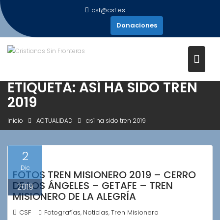
Saltar
csf@csf.es
al
Donaciones
contenido
ETIQUETA:
ASÍ HA SIDO TREN
2019
Inicio
ACTUALIDAD
así ha sido tren 2019
2
Dic
FOTOS TREN MISIONERO 2019 – CERRO
DE LOS ÁNGELES – GETAFE – TREN
2019
MISIONERO DE LA ALEGRÍA
CSF
Fotografías
Noticias
Tren Misionero
,
,