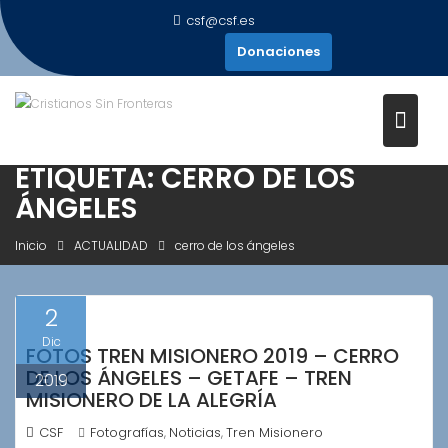
Saltar
csf@csf.es
al
Donaciones
contenido
ETIQUETA:
CERRO DE LOS
ÁNGELES
Inicio
ACTUALIDAD
cerro de los ángeles
2
Dic
FOTOS TREN MISIONERO 2019 – CERRO
DE LOS ÁNGELES – GETAFE – TREN
2019
MISIONERO DE LA ALEGRÍA
CSF
Fotografías
Noticias
Tren Misionero
,
,