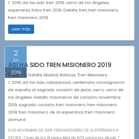
2019
así ha sido tren 2019
cerro de los ángeles
,
,
,
esperanza
fotos tren 2019
Getafe
tren
tren misionero
,
,
,
,
,
tren misionero 2019
Leer más
2
Dic
ASÍ HA SIDO TREN MISIONERO 2019
2019
CSF
Getafe
Madrid
Noticias
Tren Misionero
,
,
,
2019
así ha sido
calasancias
centenario consagracion
,
,
,
de españa al sagrado corazón de jesús
cerro
cerro de
,
,
los ángeles
Getafe
misioneros de corazón
noviembre
,
,
,
2019
sagrado corazón
tren misionero
tren misionero
,
,
,
2019
tren misionero de la esperanza
tren misionero
,
,
domund
9 DE NOVIEMBRE DE 2019 TREN MISIONERO DE LA ESPERANZA A
GETAFE- Cerro de los Ángeles Más de 600 personas, desde 7