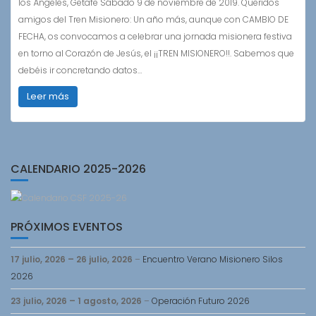
los Ángeles, Getafe Sábado 9 de noviembre de 2019. Queridos
amigos del Tren Misionero: Un año más, aunque con CAMBIO DE
FECHA, os convocamos a celebrar una jornada misionera festiva
en torno al Corazón de Jesús, el ¡¡TREN MISIONERO!!. Sabemos que
debéis ir concretando datos…
Leer más
CALENDARIO 2025-2026
PRÓXIMOS EVENTOS
17 julio, 2026
–
26 julio, 2026
–
Encuentro Verano Misionero Silos
2026
23 julio, 2026
–
1 agosto, 2026
–
Operación Futuro 2026