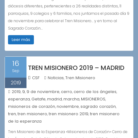
diócesis diferentes, pertenecientes a 26 realidades distintas, 11
parroquias, 9 colegios y 6 familias, nos juntamos el pasado día 9
de noviembre para celebrar el Tren Misionero… y en torno al
Sagrado Corazón…
Leer más
16
TREN MISIONERO 2019 – MADRID
Sep
CSF
Noticias
Tren Misionero
,
2019
2019
9
9 de noviembre
cerro
cerro de los ángeles
,
,
,
,
,
esperanza
Getafe
madrid
marcha
MISIONEROS
,
,
,
,
,
misioneros de corazón
noviembre
sagrado corazón
,
,
,
tren
tren misionero
tren misionero 2019
tren misionero
,
,
,
de la esperanza
Tren Misionero de la Esperanza «Misioneros de Corazón» Cerro de