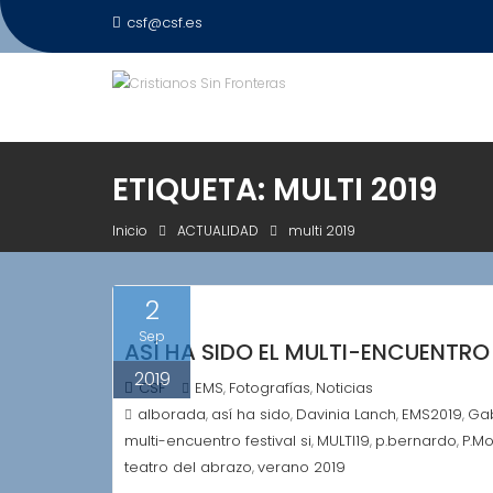
Saltar
csf@csf.es
al
contenido
ETIQUETA:
MULTI 2019
Inicio
ACTUALIDAD
multi 2019
2
Sep
ASÍ HA SIDO EL MULTI-ENCUENTRO 
2019
CSF
EMS
Fotografías
Noticias
,
,
alborada
así ha sido
Davinia Lanch
EMS2019
Ga
,
,
,
,
multi-encuentro festival si
MULTI19
p.bernardo
P.Mo
,
,
,
teatro del abrazo
verano 2019
,