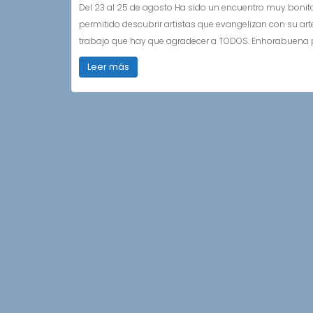
Del 23 al 25 de agosto Ha sido un encuentro muy bonito
permitido descubrir artistas que evangelizan con su art
trabajo que hay que agradecer a TODOS. Enhorabuena 
Leer más