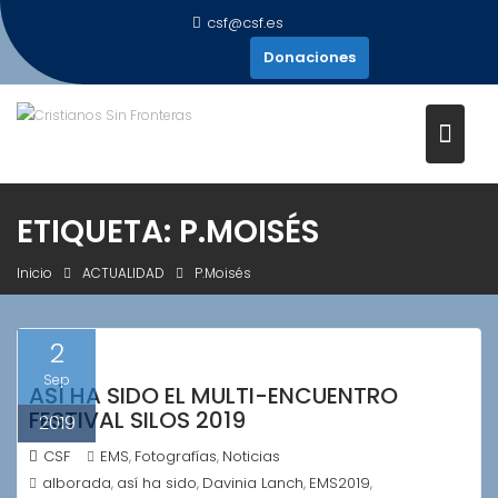
Saltar
csf@csf.es
al
Donaciones
contenido
ETIQUETA:
P.MOISÉS
Inicio
ACTUALIDAD
P.Moisés
2
Sep
ASÍ HA SIDO EL MULTI-ENCUENTRO
FESTIVAL SILOS 2019
2019
CSF
EMS
Fotografías
Noticias
,
,
alborada
así ha sido
Davinia Lanch
EMS2019
,
,
,
,