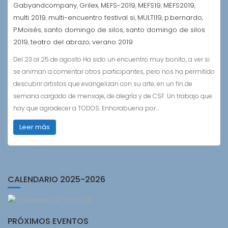
Gabyandcompany
Grilex
MEFS-2019
MEFS19
MEFS2019
,
,
,
,
,
multi 2019
multi-encuentro festival si
MULTI19
p.bernardo
,
,
,
,
P.Moisés
santo domingo de silos
santo domingo de silos
,
,
2019
teatro del abrazo
verano 2019
,
,
Del 23 al 25 de agosto Ha sido un encuentro muy bonito, a ver si
se animan a comentar otros participantes, pero nos ha permitido
descubrir artistas que evangelizan con su arte, en un fin de
semana cargado de mensaje, de alegría y de CSF. Un trabajo que
hay que agradecer a TODOS. Enhorabuena por…
Leer más
CALENDARIO 2025-2026
PRÓXIMOS EVENTOS