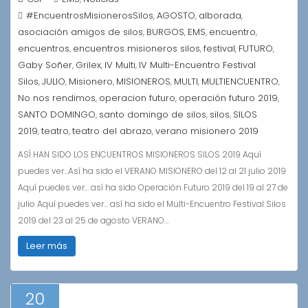
#EncuentrosMisionerosSilos
AGOSTO
alborada
,
,
,
asociación amigos de silos
BURGOS
EMS
encuentro
,
,
,
,
encuentros
encuentros misioneros silos
festival
FUTURO
,
,
,
,
Gaby Soñer
Grilex
IV Multi
IV Multi-Encuentro Festival
,
,
,
Silos
JULIO
Misionero
MISIONEROS
MULTI
MULTIENCUENTRO
,
,
,
,
,
,
No nos rendimos
operacion futuro
operación futuro 2019
,
,
,
SANTO DOMINGO
santo domingo de silos
silos
SILOS
,
,
,
2019
teatro
teatro del abrazo
verano misionero 2019
,
,
,
ASÍ HAN SIDO LOS ENCUENTROS MISIONEROS SILOS 2019 Aquí
puedes ver…Así ha sido el VERANO MISIONERO del 12 al 21 julio 2019
Aquí puedes ver… así ha sido Operación Futuro 2019 del 19 al 27 de
julio Aquí puedes ver… así ha sido el Multi-Encuentro Festival Silos
2019 del 23 al 25 de agosto VERANO…
Leer más
20