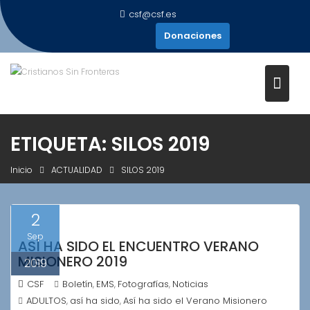
Saltar
csf@csf.es
al
Donaciones
contenido
ETIQUETA:
SILOS 2019
Inicio
ACTUALIDAD
SILOS 2019
2
Sep
ASÍ HA SIDO EL ENCUENTRO VERANO
MISIONERO 2019
2019
CSF
Boletín
EMS
Fotografías
Noticias
,
,
,
ADULTOS
así ha sido
Así ha sido el Verano Misionero
,
,