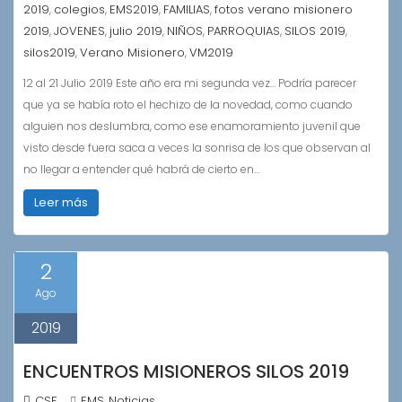
2019
colegios
EMS2019
FAMILIAS
fotos verano misionero
,
,
,
,
2019
JOVENES
julio 2019
NIÑOS
PARROQUIAS
SILOS 2019
,
,
,
,
,
,
silos2019
Verano Misionero
VM2019
,
,
12 al 21 Julio 2019 Este año era mi segunda vez… Podría parecer
que ya se había roto el hechizo de la novedad, como cuando
alguien nos deslumbra, como ese enamoramiento juvenil que
visto desde fuera saca a veces la sonrisa de los que observan al
no llegar a entender qué habrá de cierto en…
Leer más
2
Ago
2019
ENCUENTROS MISIONEROS SILOS 2019
CSF
EMS
Noticias
,