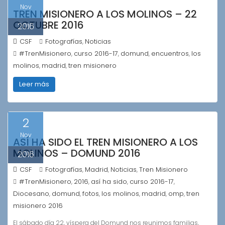
Nov
TREN MISIONERO A LOS MOLINOS – 22
OCTUBRE 2016
2016
CSF
Fotografías
Noticias
,
#TrenMisionero
curso 2016-17
domund
encuentros
los
,
,
,
,
molinos
madrid
tren misionero
,
,
Leer más
2
Nov
ASÍ HA SIDO EL TREN MISIONERO A LOS
MOLINOS – DOMUND 2016
2016
CSF
Fotografías
Madrid
Noticias
Tren Misionero
,
,
,
#TrenMisionero
2016
así ha sido
curso 2016-17
,
,
,
,
Diocesano
domund
fotos
los molinos
madrid
omp
tren
,
,
,
,
,
,
misionero 2016
El sábado día 22, víspera del Domund nos reunimos familias,