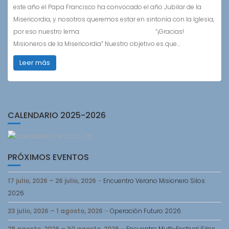
este año el Papa Francisco ha convocado el año Jubilar de la
Misericordia, y nosotros queremos estar en sintonía con la Iglesia,
por eso nuestro lema: “¡Gracias!
Misioneros de la Misericordia” Nuestro objetivo es que…
Leer más
CALENDARIO 2025-2026
PRÓXIMOS EVENTOS
17 julio, 2026
–
26 julio, 2026
–
Encuentro Verano Misionero Silos
2026
23 julio, 2026
–
1 agosto, 2026
–
Operación Futuro 2026
28 agosto, 2026
–
30 agosto, 2026
–
Encuentro Multi-Festival Silos