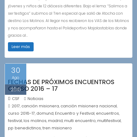
jóvenes y niños de 12 diócesis diferentes. Bajo el lema: “Salimos a
ser testigos” subimos al Tren especial que salió de Atocha con
destino Los Molinos. Al llegar nos recibieron los VAS de los Molinos
y nos acompañaron hasta el Polideportivo Majalastablas donde
gracias al…
Leer más
30
Ago
FECHAS DE PRÓXIMOS ENCUENTROS
CURSO 2016 – 17
2016
CSF
Noticias
2017
canción misionera
canción misionera nacional
,
,
,
curso 2016-17
domund
Encuentro y Festival
encuentros
,
,
,
,
festival
los molinos
madrid
multi encuentro
multifestival
,
,
,
,
,
pp benedictinos
tren misionero
,