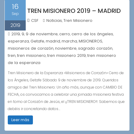
16
TREN MISIONERO 2019 – MADRID
Sep
CSF
Noticias
Tren Misionero
,
2019
2019
9
9 de noviembre
cerro
cerro de los ángeles
,
,
,
,
,
esperanza
Getafe
madrid
marcha
MISIONEROS
,
,
,
,
,
misioneros de corazón
noviembre
sagrado corazón
,
,
,
tren
tren misionero
tren misionero 2019
tren misionero
,
,
,
de la esperanza
Tren Misionero de la Esperanza «Misioneros de Corazón» Cerro de
los Ángeles, Getafe Sábado 9 de noviembre de 2019. Queridos
amigos del Tren Misionero: Un año más, aunque con CAMBIO DE
FECHA, os convocamos a celebrar una jornada misionera festiva
en torno al Corazón de Jesús, el ¡¡TREN MISIONERO!!. Sabemos que
debéis ir concretando datos…
Leer más