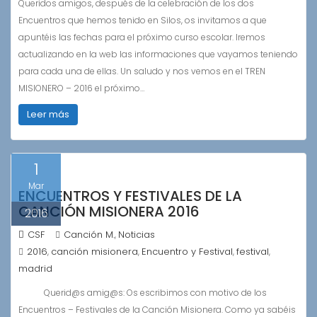
Queridos amigos, después de la celebración de los dos
Encuentros que hemos tenido en Silos, os invitamos a que
apuntéis las fechas para el próximo curso escolar. Iremos
actualizando en la web las informaciones que vayamos teniendo
para cada una de ellas. Un saludo y nos vemos en el TREN
MISIONERO – 2016 el próximo…
Leer más
1
Mar
ENCUENTROS Y FESTIVALES DE LA
CANCIÓN MISIONERA 2016
2016
CSF
Canción M.
Noticias
,
2016
canción misionera
Encuentro y Festival
festival
,
,
,
,
madrid
Querid@s amig@s: Os escribimos con motivo de los
Encuentros – Festivales de la Canción Misionera. Como ya sabéis