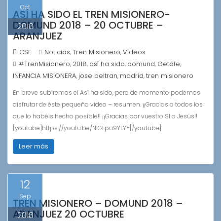
Oct
ASÍ HA SIDO EL TREN MISIONERO-
DOMUND 2018 – 20 OCTUBRE –
2018
ARANJUEZ
CSF
Noticias
Tren Misionero
Vídeos
,
,
#TrenMisionero
2018
así ha sido
domund
Getafe
,
,
,
,
,
INFANCIA MISIONERA
jose beltran
madrid
tren misionero
,
,
,
En breve subiremos el Así ha sido, pero de momento podemos
disfrutar de éste pequeño video – resumen. ¡¡Gracias a todos los
que lo habéis hecho posible!! ¡¡Gracias por vuestro SI a Jesús!!
[youtube]https://youtu.be/NlGLpu9YLYY[/youtube]
Leer más
12
Sep
TREN MISIONERO – DOMUND 2018 –
ARANJUEZ 20 OCTUBRE
2018