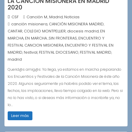
LA CANCIÓN MISIONERA EN MADRID
2020
CSF
Canción M.
Madrid
Noticias
,
,
canción misionera
CANCIÓN MISIONERA MADRID
,
,
CANTAR
COLEGIO MONTPELLIER
diocesis madrid
EN
,
,
,
MARCHA
EN MARCHA...SIN FRONTERAS
ENCUENTRO Y
,
,
FESTIVAL CANCION MISIONERA
ENCUENTRO Y FESTIVAL EN
,
MADRID
festival
FESTIVAL DIOCESANO
FESTIVAL MADRID
,
,
,
,
madrid
Querid@s amig@s: Ya llega, ya estamos en marcha preparando
los Encuentros y Festivales de la Canción Misionera de éste año
2020. Algunos seguramente ya habréis podido ver el tema, las
fechas, las implicaciones, lleva tiempo colgado en la web. Pero si
no lo has visto, o si deseas más información o inscribirte ya, no
lo…
Leer más