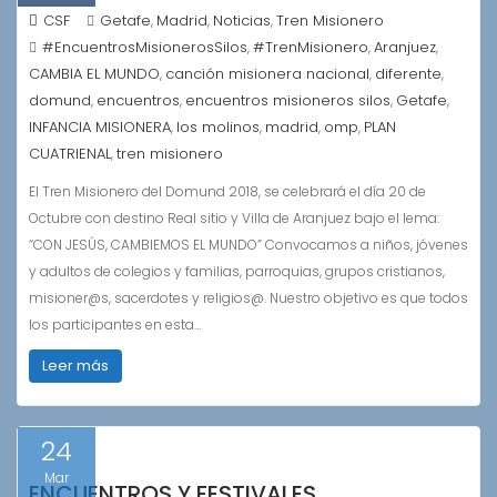
CSF
Getafe
Madrid
Noticias
Tren Misionero
,
,
,
#EncuentrosMisionerosSilos
#TrenMisionero
Aranjuez
,
,
,
CAMBIA EL MUNDO
canción misionera nacional
diferente
,
,
,
domund
encuentros
encuentros misioneros silos
Getafe
,
,
,
,
INFANCIA MISIONERA
los molinos
madrid
omp
PLAN
,
,
,
,
CUATRIENAL
tren misionero
,
El Tren Misionero del Domund 2018, se celebrará el día 20 de
Octubre con destino Real sitio y Villa de Aranjuez bajo el lema:
“CON JESÚS, CAMBIEMOS EL MUNDO” Convocamos a niños, jóvenes
y adultos de colegios y familias, parroquias, grupos cristianos,
misioner@s, sacerdotes y religios@. Nuestro objetivo es que todos
los participantes en esta…
Leer más
24
Mar
ENCUENTROS Y FESTIVALES