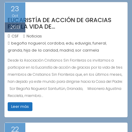
23
Oct
EUCARISTÍA DE ACCIÓN DE GRACIAS
POR LA VIDA DE…
2018
CSF
Noticias
begoña noguerol
cordoba
edu
eduvigis
funeral
,
,
,
,
,
granda
hija de la caridad
madrid
sor carmela
,
,
,
Desde la Asociación Cristianos Sin Fronteras os invitamos a
participar en la Eucaristía de acción de gracias por la vida de tres
miembros de Cristianos Sin Fronteras que, en los últimos meses,
han dejado ya este mundo para dirigirse hacia la Casa del Padre:
Sor Begoña Noguerol Santurtún, Granada, Misionera Agustina
Recoleta, miembro…
Leer más
22