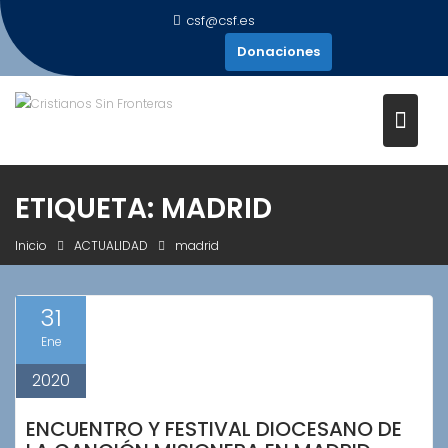
Saltar
csf@csf.es
al
Donaciones
contenido
ETIQUETA:
MADRID
Inicio
ACTUALIDAD
madrid
31
Ene
2020
ENCUENTRO Y FESTIVAL DIOCESANO DE