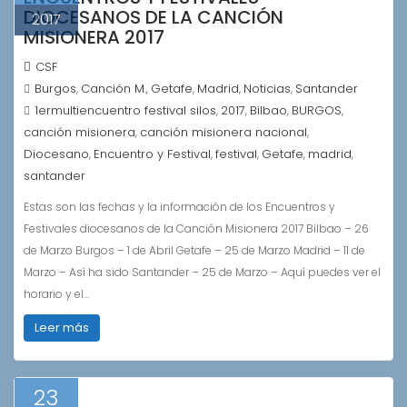
DIOCESANOS DE LA CANCIÓN
2017
MISIONERA 2017
CSF
Burgos
Canción M.
Getafe
Madrid
Noticias
Santander
,
,
,
,
,
1ermultiencuentro festival silos
2017
Bilbao
BURGOS
,
,
,
,
canción misionera
canción misionera nacional
,
,
Diocesano
Encuentro y Festival
festival
Getafe
madrid
,
,
,
,
,
santander
Estas son las fechas y la información de los Encuentros y
Festivales diocesanos de la Canción Misionera 2017 Bilbao – 26
de Marzo Burgos – 1 de Abril Getafe – 25 de Marzo Madrid – 11 de
Marzo – Así ha sido Santander – 25 de Marzo – Aquí puedes ver el
horario y el…
Leer más
23