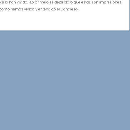
lo han vivido. «Lo primero es dejar claro que éstas son impresiones
s como hemos vivido y entendido el Congreso…