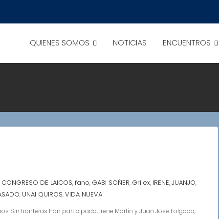
QUIENES SOMOS
NOTICIAS
ENCUENTROS
s
CONGRESO DE LAICOS
fano
GABI SOÑER
Grilex
IRENE
JUANJO
,
,
,
,
,
,
,
ASADO
UNAI QUIROS
VIDA NUEVA
,
,
os Sin fronteras han participado, Irene Martín y Juan Jose Folgado,