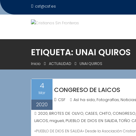
Saltar
csf@csf.es
al
contenido
ETIQUETA:
UNAI QUIROS
Inicio
ACTUALIDAD
UNAI QUIROS
4
CONGRESO DE LAICOS
Mar
CSF
Así ha sido
Fotografías
Noticia
,
,
2020
2020
BROTES DE OLIVO
CASES
CHITO
CONGRESO
,
,
,
,
LAICOS
migueli
PUEBLO DE DIOS EN SALIDA
TOÑO C
,
,
,
«PUEBLO DE DIOS EN SALIDA» Desde la Asociación Cristian