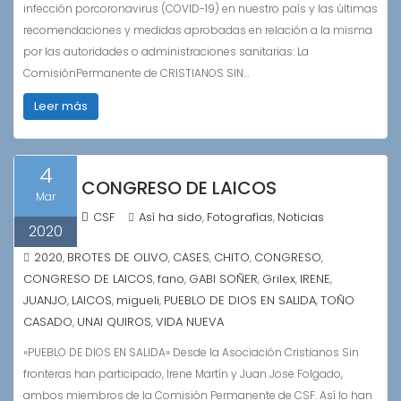
infección porcoronavirus (COVID-19) en nuestro país y las últimas
recomendaciones y medidas aprobadas en relación a la misma
por las autoridades o administraciones sanitarias: La
ComisiónPermanente de CRISTIANOS SIN…
Leer más
4
CONGRESO DE LAICOS
Mar
CSF
Así ha sido
Fotografías
Noticias
,
,
2020
2020
BROTES DE OLIVO
CASES
CHITO
CONGRESO
,
,
,
,
,
CONGRESO DE LAICOS
fano
GABI SOÑER
Grilex
IRENE
,
,
,
,
,
JUANJO
LAICOS
migueli
PUEBLO DE DIOS EN SALIDA
TOÑO
,
,
,
,
CASADO
UNAI QUIROS
VIDA NUEVA
,
,
«PUEBLO DE DIOS EN SALIDA» Desde la Asociación Cristianos Sin
fronteras han participado, Irene Martín y Juan Jose Folgado,
ambos miembros de la Comisión Permanente de CSF. Así lo han