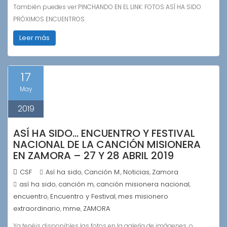
También puedes ver PINCHANDO EN EL LINK: FOTOS ASÍ HA SIDO
PRÓXIMOS ENCUENTROS
Leer más
17
May
2019
ASÍ HA SIDO… ENCUENTRO Y FESTIVAL
NACIONAL DE LA CANCIÓN MISIONERA
EN ZAMORA – 27 Y 28 ABRIL 2019
CSF
Así ha sido
Canción M.
Noticias
Zamora
,
,
,
así ha sido
canción m
canción misionera nacional
,
,
,
encuentro
Encuentro y Festival
mes misionero
,
,
extraordinario
mme
ZAMORA
,
,
Ya tenéis disponibles las fotos en la galería de imágenes, o