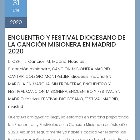
31
Ene
2020
ENCUENTRO Y FESTIVAL DIOCESANO DE
LA CANCIÓN MISIONERA EN MADRID
2020
CSF
Canción M.
Madrid
Noticias
,
,
canción misionera
CANCIÓN MISIONERA MADRID
,
,
CANTAR
COLEGIO MONTPELLIER
diocesis madrid
EN
,
,
,
MARCHA
EN MARCHA...SIN FRONTERAS
ENCUENTRO Y
,
,
FESTIVAL CANCION MISIONERA
ENCUENTRO Y FESTIVAL EN
,
MADRID
festival
FESTIVAL DIOCESANO
FESTIVAL MADRID
,
,
,
,
madrid
Querid@s amig@s: Ya llega, ya estamos en marcha preparando
los Encuentros y Festivales de la Canción Misionera de éste año
2020. Algunos seguramente ya habréis podido ver el tema, las
fechas, las implicaciones, lleva tiempo colgado en la web. Pero si