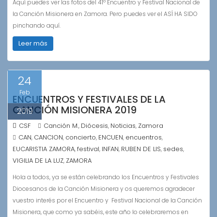
Aquí puedes ver las fotos del 41º Encuentro y Festival Nacional de
la Canción Misionera en Zamora. Pero puedes ver el ASÍ HA SIDO
pinchando aquí.
Leer más
24
Feb
ENCUENTROS Y FESTIVALES DE LA
CANCIÓN MISIONERA 2019
2019
CSF
Canción M.
Diócesis
Noticias
Zamora
,
,
,
CAN
CANCION
concierto
ENCUEN
encuentros
,
,
,
,
,
EUCARISTIA ZAMORA
festival
INFAN
RUBEN DE LIS
sedes
,
,
,
,
,
VIGILIA DE LA LUZ
ZAMORA
,
Hola a todos, ya se están celebrando los Encuentros y Festivales
Diocesanos de la Canción Misionera y os queremos agradecer
vuestro interés por el Encuentro y Festival Nacional de la Canción
Misionera, que como ya sabéis, este año lo celebraremos en