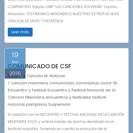
COMPARTIDO Saludo OMP “LAS CANCIONES VOLVERÁN”. Espíritu
Misionero. TESTIMONIOS MISIONEROS NUESTRAS ESTROFAS 18:45
ORACION DE ENVÍO Y DESPEDIDA
Leer más
19
Mar
COMUNICADO DE CSF
2020
CSF
Canción M.
Noticias
,
canción misionera
comunicado
coronavirus
covid-19
,
,
,
,
Encuentro y Festival
Encuentro y Festival Nacional de la
,
Cancion Misionera
encuentros y festivales
festival
,
,
nacional
pamplona
Suspensión
,
,
En relación con el ENCUENTRO Y FESTIVAL NACIONAL DE LA CANCIÓN
MISIONERA 2020, y ante el estado de alarma decretado en el
territorio español. Teniendo en cuenta la evolución de la