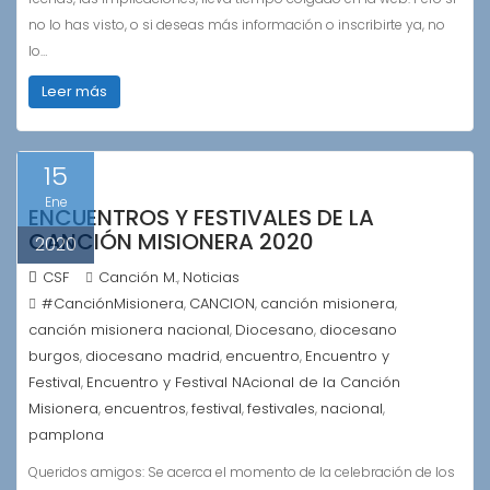
no lo has visto, o si deseas más información o inscribirte ya, no
lo…
Leer más
15
Ene
ENCUENTROS Y FESTIVALES DE LA
CANCIÓN MISIONERA 2020
2020
CSF
Canción M.
Noticias
,
#CanciónMisionera
CANCION
canción misionera
,
,
,
canción misionera nacional
Diocesano
diocesano
,
,
burgos
diocesano madrid
encuentro
Encuentro y
,
,
,
Festival
Encuentro y Festival NAcional de la Canción
,
Misionera
encuentros
festival
festivales
nacional
,
,
,
,
,
pamplona
Queridos amigos: Se acerca el momento de la celebración de los