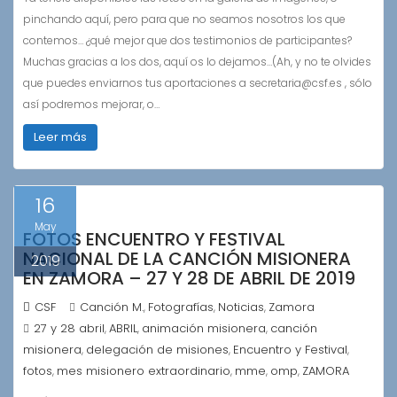
pinchando aquí, pero para que no seamos nosotros los que
contemos… ¿qué mejor que dos testimonios de participantes?
Muchas gracias a los dos, aquí os lo dejamos…(Ah, y no te olvides
que puedes enviarnos tus aportaciones a secretaria@csf.es , sólo
así podremos mejorar, o…
Leer más
16
May
FOTOS ENCUENTRO Y FESTIVAL
NACIONAL DE LA CANCIÓN MISIONERA
2019
EN ZAMORA – 27 Y 28 DE ABRIL DE 2019
CSF
Canción M.
Fotografías
Noticias
Zamora
,
,
,
27 y 28 abril
ABRIL
animación misionera
canción
,
,
,
misionera
delegación de misiones
Encuentro y Festival
,
,
,
fotos
mes misionero extraordinario
mme
omp
ZAMORA
,
,
,
,