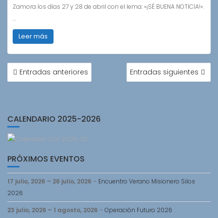
Zamora los días 27 y 28 de abril con el lema: «¡SÉ BUENA NOTICIA!».
…
Leer más
NAVEGACIÓN
Entradas anteriores
Entradas siguientes
DE
ENTRADAS
CALENDARIO 2025-2026
PRÓXIMOS EVENTOS
17 julio, 2026
–
26 julio, 2026
–
Encuentro Verano Misionero Silos
2026
23 julio, 2026
–
1 agosto, 2026
–
Operación Futuro 2026