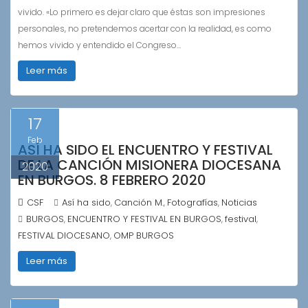
vivido. «Lo primero es dejar claro que éstas son impresiones
personales, no pretendemos acertar con la realidad, es como
hemos vivido y entendido el Congreso…
Leer más
17
Feb
ASÍ HA SIDO EL ENCUENTRO Y FESTIVAL
DE LA CANCIÓN MISIONERA DIOCESANA
2020
EN BURGOS. 8 FEBRERO 2020
CSF
Así ha sido
Canción M.
Fotografías
Noticias
,
,
,
BURGOS
ENCUENTRO Y FESTIVAL EN BURGOS
festival
,
,
,
FESTIVAL DIOCESANO
OMP BURGOS
,
Leer más