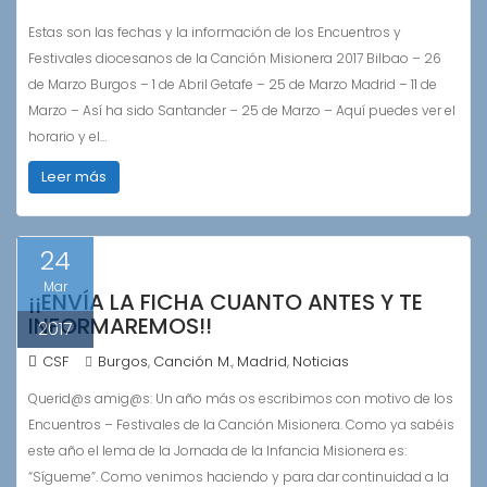
Estas son las fechas y la información de los Encuentros y
Festivales diocesanos de la Canción Misionera 2017 Bilbao – 26
de Marzo Burgos – 1 de Abril Getafe – 25 de Marzo Madrid – 11 de
Marzo – Así ha sido Santander – 25 de Marzo – Aquí puedes ver el
horario y el…
Leer más
24
Mar
¡¡ENVÍA LA FICHA CUANTO ANTES Y TE
INFORMAREMOS!!
2017
CSF
Burgos
Canción M.
Madrid
Noticias
,
,
,
Querid@s amig@s: Un año más os escribimos con motivo de los
Encuentros – Festivales de la Canción Misionera. Como ya sabéis
este año el lema de la Jornada de la Infancia Misionera es:
“Sígueme”. Como venimos haciendo y para dar continuidad a la