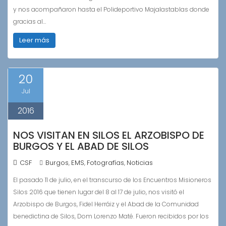
y nos acompañaron hasta el Polideportivo Majalastablas donde
gracias al…
Leer más
20
Jul
2016
NOS VISITAN EN SILOS EL ARZOBISPO DE
BURGOS Y EL ABAD DE SILOS
CSF
Burgos
EMS
Fotografías
Noticias
,
,
,
El pasado 11 de julio, en el transcurso de los Encuentros Misioneros
Silos 2016 que tienen lugar del 8 al 17 de julio, nos visitó el
Arzobispo de Burgos, Fidel Herráiz y el Abad de la Comunidad
benedictina de Silos, Dom Lorenzo Maté. Fueron recibidos por los