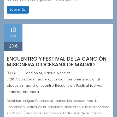
Leer más
16
Dic
2016
ENCUENTRO Y FESTIVAL DE LA CANCIÓN
MISIONERA DIOCESANA DE MADRID
CSF
Canción M.
Madrid
Noticias
,
,
2017
canción misionera
canción misionera nacional
,
,
,
diocesis madrid
encuentro
Encuentro y Festival
festival
,
,
,
,
infancia
misionera
,
Queridos amigos: Estamos ultimando los preparativos del
Encuentro y Festival de la Canción Misionera en la fase diocesana
en Madrid. Éste año hemos tomado la decisión de realizarlo a