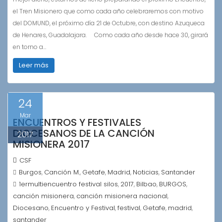
el Tren Misionero que como cada año celebraremos con motivo
del DOMUND, el próximo día 21 de Octubre, con destino Azuqueca
de Henares, Guadalajara. Como cada año desde hace 30, girará
en torno a…
Leer más
24
Mar
ENCUENTROS Y FESTIVALES
DIOCESANOS DE LA CANCIÓN
2017
MISIONERA 2017
CSF
Burgos
Canción M.
Getafe
Madrid
Noticias
Santander
,
,
,
,
,
1ermultiencuentro festival silos
2017
Bilbao
BURGOS
,
,
,
,
canción misionera
canción misionera nacional
,
,
Diocesano
Encuentro y Festival
festival
Getafe
madrid
,
,
,
,
,
santander