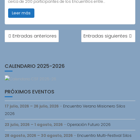
cerca de 200 participantes de los Encuentros entre…
Leer más
NAVEGACIÓN
Entradas anteriores
Entradas siguientes
DE
ENTRADAS
CALENDARIO 2025-2026
PRÓXIMOS EVENTOS
17 julio, 2026
–
26 julio, 2026
–
Encuentro Verano Misionero Silos
2026
23 julio, 2026
–
1 agosto, 2026
–
Operación Futuro 2026
28 agosto, 2026
–
30 agosto, 2026
–
Encuentro Multi-Festival Silos