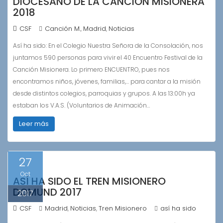
DIOCESANO DE LA CANCIÓN MISIONERA
2018
CSF
Canción M.
Madrid
Noticias
,
,
Así ha sido: En el Colegio Nuestra Señora de la Consolación, nos
juntamos 590 personas para vivir el 40 Encuentro Festival de la
Canción Misionera. Lo primero ENCUENTRO, pues nos
encontramos niños, jóvenes, familias,… para cantar a la misión
desde distintos colegios, parroquias y grupos. A las 13:00h ya
estaban los V.A.S. (Voluntarios de Animación…
Leer más
27
Oct
ASÍ HA SIDO EL TREN MISIONERO
DOMUND 2017
2017
CSF
Madrid
Noticias
Tren Misionero
así ha sido
,
,