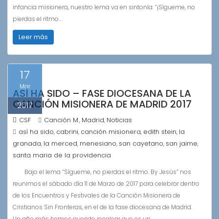
infancia misionera, nuestro lema va en sintonía: “¡Sígueme, no
pierdas el ritmo.…
Leer más
17
Mar
ASÍ HA SIDO – FASE DIOCESANA DE LA
CANCIÓN MISIONERA DE MADRID 2017
2017
CSF
Canción M.
Madrid
Noticias
,
,
así ha sido
cabrini
canción misionera
edith stein
la
,
,
,
,
granada
la merced
menesiano
san cayetano
san jaime
,
,
,
,
,
santa maria de la providencia
Bajo el lema “Sígueme, no pierdas el ritmo. By Jesús” nos
reunimos el sábado día 11 de Marzo de 2017 para celebrar dentro
de los Encuentros y Festivales de la Canción Misionera de
Cristianos Sin Fronteras, en el de la fase diocesana de Madrid.
Un año más hemos querido recalcar que es un…