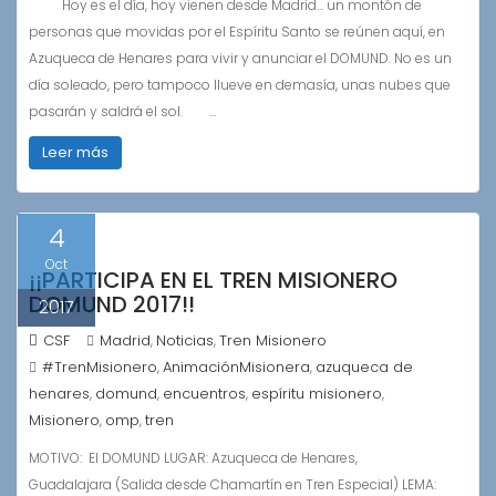
Hoy es el día, hoy vienen desde Madrid… un montón de
personas que movidas por el Espíritu Santo se reúnen aquí, en
Azuqueca de Henares para vivir y anunciar el DOMUND. No es un
día soleado, pero tampoco llueve en demasía, unas nubes que
pasarán y saldrá el sol. …
Leer más
4
Oct
¡¡PARTICIPA EN EL TREN MISIONERO
DOMUND 2017!!
2017
CSF
Madrid
Noticias
Tren Misionero
,
,
#TrenMisionero
AnimaciónMisionera
azuqueca de
,
,
henares
domund
encuentros
espíritu misionero
,
,
,
,
Misionero
omp
tren
,
,
MOTIVO: El DOMUND LUGAR: Azuqueca de Henares,
Guadalajara (Salida desde Chamartín en Tren Especial) LEMA: