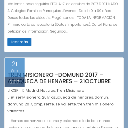
«Valientes para seguirle» FECHA: 21 de octubre de 2017 DESTINADO
A: Colegios Familias Parroquias Jóvenes… Desde 0 a 99 años.
Desde todas las diócesis. Pregúntanos. TODA LA INFORMACIÓN:
Primera carta convocatoria (Datos importantes). Cartel. Ficha de
petición de información. Segunda…
Leer más
21
Sep
TREN MISIONERO -DOMUND 2017 –
AZUQUECA DE HENARES – 21OCTUBRE
2017
CSF
Madrid
Noticias
Tren Misionero
,
,
#TrenMisionero
2017
azuqueca de henares
domun
,
,
,
,
domund 2017
omp
renfe
se valiente
tren
tren misionero
,
,
,
,
,
,
valientes
Hemos comenzado el curso y estamos a todo tren, nunca
mejor dicho, estamos de lleno preparando el próximo Encuentro,