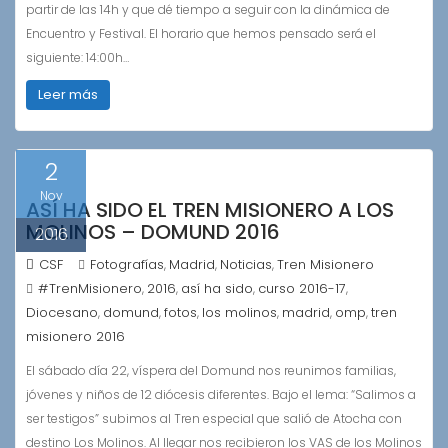
partir de las 14h y que dé tiempo a seguir con la dinámica de
Encuentro y Festival. El horario que hemos pensado será el
siguiente: 14:00h…
Leer más
2
Nov
ASÍ HA SIDO EL TREN MISIONERO A LOS
MOLINOS – DOMUND 2016
2016
CSF
Fotografías
Madrid
Noticias
Tren Misionero
,
,
,
#TrenMisionero
2016
así ha sido
curso 2016-17
,
,
,
,
Diocesano
domund
fotos
los molinos
madrid
omp
tren
,
,
,
,
,
,
misionero 2016
El sábado día 22, víspera del Domund nos reunimos familias,
jóvenes y niños de 12 diócesis diferentes. Bajo el lema: “Salimos a
ser testigos” subimos al Tren especial que salió de Atocha con
destino Los Molinos. Al llegar nos recibieron los VAS de los Molinos