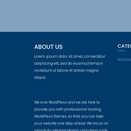
ABOUT US
CATE
Lorem ipsum dolor sit amet, consectetur
Noticia
adipiscing elit, sed do eiusmod tempor
incididunt ut labore et dolore magna
aliqua.
We love WordPress and we are here to
provide you with professional-looking
WordPress themes so that you can take
your website one step ahead. We focus on
simplicity, elegant design, and clean code.