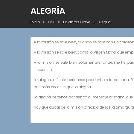
ALEGRÍA
Inicio
CSF
Palabras Clave
Alegría
A la misión se sale bien, cuando se sale con un corazón
A la misión se sale bien, como la Virgen María, que empr
A la misión se sale bien solamente si antes me he par
Jesucristo.
La alegría, la fiesta pertenece por dentro a la persona.
que más necesite que la alegría.
La alegría pertence por dentro al mensaje cristiano, que 
Hay que dudar de la misión ofrecida desde la amargura 