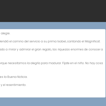
 alegre.
endió el camino del servicio a su prima Isabel, cantando el Magnificat.
ado a mirar y admirar el gran regalo, las riquezas enormes de conocer a
 Porque necesitamos la alegría para madurar. Fíjate en el niño. No hay cosa
es la Buena Noticia.
y el resentimiento.