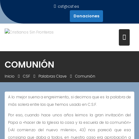
Saltar
csf@csf.es
al
Donaciones
contenido
COMUNIÓN
Inicio
CSF
Palabras Clave
Comunión
A lo mejor suena a engreimiento, si decimos que es la palabra de
más solera entre las que hemos usado en C.S.F.
Por eso, cuando hace unos años leimos la gran invitación del
Papa a «hacer de la Iglesia la casa y la escuela de la comunión»
(«Al comienzo del nuevo milenio», 43) nos pareció que esa
consigna que daba a todos, en nuestro caso era aprobación a