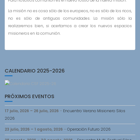
Para nosotros comunión es el nuevo rostro de la nueva misión.
La misión no es cosa sólo de los europeos, no es sólo de los ricos,
no es sólo de antiguas comunidades. La misión sólo la
realizaremos bien, si acertamos a crear los nuevos espacios
misioneros en la comunión.
CALENDARIO 2025-2026
PRÓXIMOS EVENTOS
17 julio, 2026
–
26 julio, 2026
–
Encuentro Verano Misionero Silos
2026
23 julio, 2026
–
1 agosto, 2026
–
Operación Futuro 2026