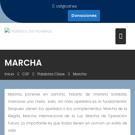
Saltar
csf@csf.es
al
Donaciones
contenido
MARCHA
Inicio
CSF
Palabras Clave
Marcha
Marcha, ponerse en camino, hacerlo de manera solidaria,
marcarse una meta… esto, sin más apellidos es lo fundamental.
Después vienen los apellidos o los complementos: Marcha de la
Alegría. Marcha Internacional de la Luz. Marcha de Operación
Futuro. Lo importante es que todas tienen en común un estilo de
vida.