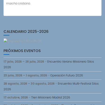
marcha cristiana.
CALENDARIO 2025-2026
PRÓXIMOS EVENTOS
17 julio, 2026
–
26 julio, 2026
–
Encuentro Verano Misionero Silos
2026
23 julio, 2026
–
1 agosto, 2026
–
Operación Futuro 2026
28 agosto, 2026
–
30 agosto, 2026
–
Encuentro Multi-Festival Silos
2026
17 octubre, 2026
–
Tren Misionero Madrid 2026