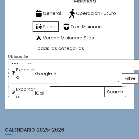
Misionera
General
Operación Futuro
Pleno
Tren Misionero
Verano Misionero Silos
Todas las categorías
Ubicación
Subscribe
Exportar
Google
Google
Categorías
in
a
Filter
Categ
Subscribe
Exportar
Search
iCal
iCal
Buscar
Events
in
a
Eventos
CALENDARIO 2025-2026