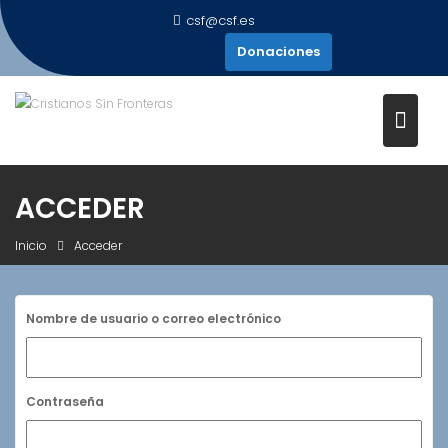
Saltar
csf@csf.es
al
Donaciones
contenido
ACCEDER
Inicio
Acceder
Nombre de usuario o correo electrónico
Contraseña