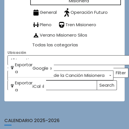
Misionera
General
Operación Futuro
Pleno
Tren Misionero
Verano Misionero Silos
Todas las categorías
Ubicación
Subscribe
Exportar
Google
Google
Categorías
in
a
Filter
Categ
Subscribe
Exportar
Search
iCal
iCal
Buscar
Events
in
a
Eventos
CALENDARIO 2025-2026