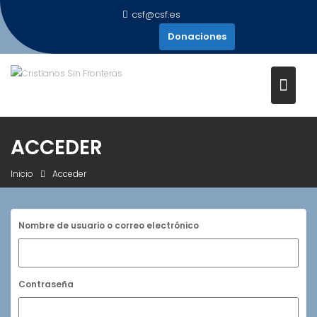
Saltar
csf@csf.es
al
Donaciones
contenido
ACCEDER
Inicio
Acceder
Nombre de usuario o correo electrónico
Contraseña